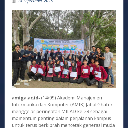
14 September 2025
amiga.ac.id-
(14/09) Akademi Manajemen
Informatika dan Komputer (AMIK) Jabal Ghafur
menggelar peringatan MILAD ke-28 sebagai
momentum penting dalam perjalanan kampus
untuk terus berkiprah mencetak generasi muda