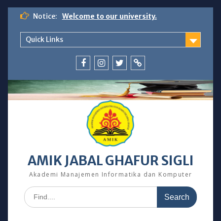
Skip
Notice:
Welcome to our university.
to
content
Quick Links
fb
ig
tw
Dosen
AMIK JABAL GHAFUR SIGLI
Akademi Manajemen Informatika dan Komputer
Search
for: